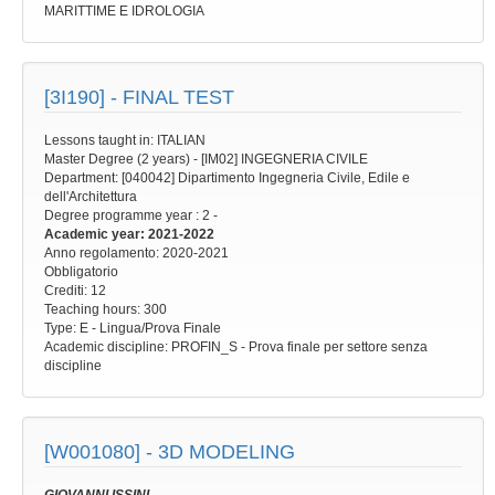
MARITTIME E IDROLOGIA
[3I190] -
FINAL TEST
Lessons taught in: ITALIAN
Master Degree (2 years) - [IM02] INGEGNERIA CIVILE
Department: [040042] Dipartimento Ingegneria Civile, Edile e
dell'Architettura
Degree programme year
: 2 -
Academic year
: 2021-2022
Anno regolamento
: 2020-2021
Obbligatorio
Crediti: 12
Teaching hours
: 300
Type
: E - Lingua/Prova Finale
Academic discipline
: PROFIN_S - Prova finale per settore senza
discipline
[W001080] -
3D MODELING