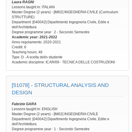
Laura RAGNI
Lessons taught in: ITALIAN
Master Degree (2 years) - [IM02] INGEGNERIA CIVILE (Curriculum:
STRUTTURE)
Department: [040042] Dipartimento Ingegneria Civile, Edile e
dell'Architettura
Degree programme year
: 2 - Secondo Semestre
Academic year
: 2021-2022
Anno regolamento
: 2020-2021
Crediti: 6
Teaching hours
: 48
Type
: D - A scelta dello studente
Academic discipline
: ICAR/09 - TECNICA DELLE COSTRUZIONI
[51078] -
STRUCTURAL ANALYSIS AND
DESIGN
Fabrizio GARA
Lessons taught in: ENGLISH
Master Degree (2 years) - [IM02] INGEGNERIA CIVILE
Department: [040042] Dipartimento Ingegneria Civile, Edile e
dell'Architettura
Degree programme year
: 1 - Secondo Semestre