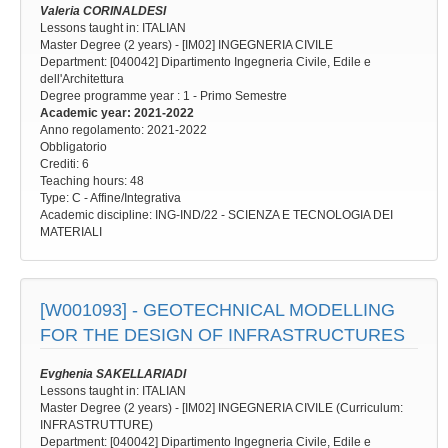
Valeria CORINALDESI
Lessons taught in: ITALIAN
Master Degree (2 years) - [IM02] INGEGNERIA CIVILE
Department: [040042] Dipartimento Ingegneria Civile, Edile e
dell'Architettura
Degree programme year
: 1 - Primo Semestre
Academic year
: 2021-2022
Anno regolamento
: 2021-2022
Obbligatorio
Crediti: 6
Teaching hours
: 48
Type
: C - Affine/Integrativa
Academic discipline
: ING-IND/22 - SCIENZA E TECNOLOGIA DEI
MATERIALI
[W001093] -
GEOTECHNICAL MODELLING
FOR THE DESIGN OF INFRASTRUCTURES
Evghenia SAKELLARIADI
Lessons taught in: ITALIAN
Master Degree (2 years) - [IM02] INGEGNERIA CIVILE (Curriculum:
INFRASTRUTTURE)
Department: [040042] Dipartimento Ingegneria Civile, Edile e