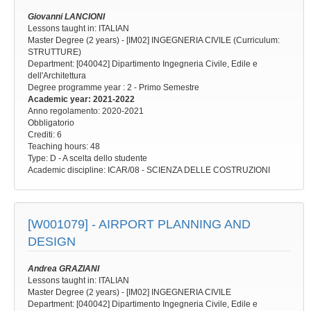
Giovanni LANCIONI
Lessons taught in: ITALIAN
Master Degree (2 years) - [IM02] INGEGNERIA CIVILE (Curriculum:
STRUTTURE)
Department: [040042] Dipartimento Ingegneria Civile, Edile e
dell'Architettura
Degree programme year
: 2 - Primo Semestre
Academic year
: 2021-2022
Anno regolamento
: 2020-2021
Obbligatorio
Crediti: 6
Teaching hours
: 48
Type
: D - A scelta dello studente
Academic discipline
: ICAR/08 - SCIENZA DELLE COSTRUZIONI
[W001079] -
AIRPORT PLANNING AND
DESIGN
Andrea GRAZIANI
Lessons taught in: ITALIAN
Master Degree (2 years) - [IM02] INGEGNERIA CIVILE
Department: [040042] Dipartimento Ingegneria Civile, Edile e