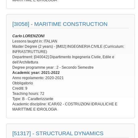
MARITTIME E IDROLOGIA
[3I058] -
MARITIME CONSTRUCTION
Carlo LORENZONI
Lessons taught in: ITALIAN
Master Degree (2 years) - [IM02] INGEGNERIA CIVILE (Curriculum:
INFRASTRUTTURE)
Department: [040042] Dipartimento Ingegneria Civile, Edile e
dell'Architettura
Degree programme year
: 2 - Secondo Semestre
Academic year
: 2021-2022
Anno regolamento
: 2020-2021
Obbligatorio
Crediti: 9
Teaching hours
: 72
Type
: B - Caratterizzante
Academic discipline
: ICAR/02 - COSTRUZIONI IDRAULICHE E
MARITTIME E IDROLOGIA
[51317] -
STRUCTURAL DYNAMICS