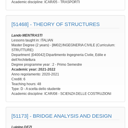
Academic discipline
: ICAR/05 - TRASPORTI
[51468] -
THEORY OF STRUCTURES
Lando MENTRASTI
Lessons taught in: ITALIAN
Master Degree (2 years) - [IM02] INGEGNERIA CIVILE (Curriculum:
STRUTTURE)
Department: [040042] Dipartimento Ingegneria Civile, Edile e
dell'Architettura
Degree programme year
: 2 - Primo Semestre
Academic year
: 2021-2022
Anno regolamento
: 2020-2021
Crediti: 6
Teaching hours
: 48
Type
: D - A scelta dello studente
Academic discipline
: ICAR/08 - SCIENZA DELLE COSTRUZIONI
[51173] -
BRIDGE ANALYSIS AND DESIGN
Luigino DEZI