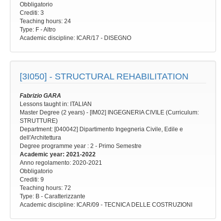
Obbligatorio
Crediti: 3
Teaching hours
: 24
Type
: F - Altro
Academic discipline
: ICAR/17 - DISEGNO
[3I050] -
STRUCTURAL REHABILITATION
Fabrizio GARA
Lessons taught in: ITALIAN
Master Degree (2 years) - [IM02] INGEGNERIA CIVILE (Curriculum:
STRUTTURE)
Department: [040042] Dipartimento Ingegneria Civile, Edile e
dell'Architettura
Degree programme year
: 2 - Primo Semestre
Academic year
: 2021-2022
Anno regolamento
: 2020-2021
Obbligatorio
Crediti: 9
Teaching hours
: 72
Type
: B - Caratterizzante
Academic discipline
: ICAR/09 - TECNICA DELLE COSTRUZIONI