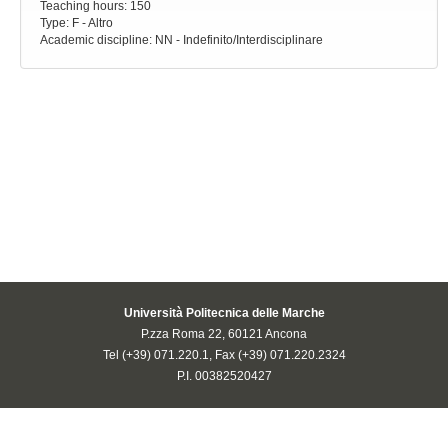
Teaching hours
: 150
Type
: F - Altro
Academic discipline
: NN - Indefinito/Interdisciplinare
Università Politecnica delle Marche
P.zza Roma 22, 60121 Ancona
Tel (+39) 071.220.1, Fax (+39) 071.220.2324
P.I. 00382520427