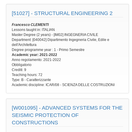
[51027] -
STRUCTURAL ENGINEERING 2
Francesco CLEMENTI
Lessons taught in: ITALIAN
Master Degree (2 years) - [IM02] INGEGNERIA CIVILE
Department: [040042] Dipartimento Ingegneria Civile, Edile e
dell'Architettura
Degree programme year
: 1 - Primo Semestre
Academic year
: 2021-2022
Anno regolamento
: 2021-2022
Obbligatorio
Crediti: 9
Teaching hours
: 72
Type
: B - Caratterizzante
Academic discipline
: ICAR/08 - SCIENZA DELLE COSTRUZIONI
[W001095] -
ADVANCED SYSTEMS FOR THE
SEISMIC PROTECTION OF
CONSTRUCTIONS