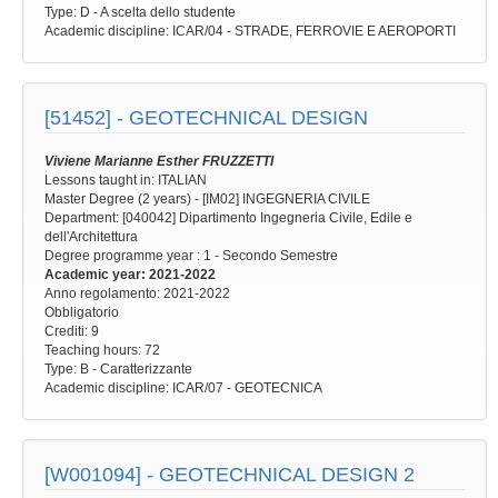
Type
: D - A scelta dello studente
Academic discipline
: ICAR/04 - STRADE, FERROVIE E AEROPORTI
[51452] -
GEOTECHNICAL DESIGN
Viviene Marianne Esther FRUZZETTI
Lessons taught in: ITALIAN
Master Degree (2 years) - [IM02] INGEGNERIA CIVILE
Department: [040042] Dipartimento Ingegneria Civile, Edile e
dell'Architettura
Degree programme year
: 1 - Secondo Semestre
Academic year
: 2021-2022
Anno regolamento
: 2021-2022
Obbligatorio
Crediti: 9
Teaching hours
: 72
Type
: B - Caratterizzante
Academic discipline
: ICAR/07 - GEOTECNICA
[W001094] -
GEOTECHNICAL DESIGN 2