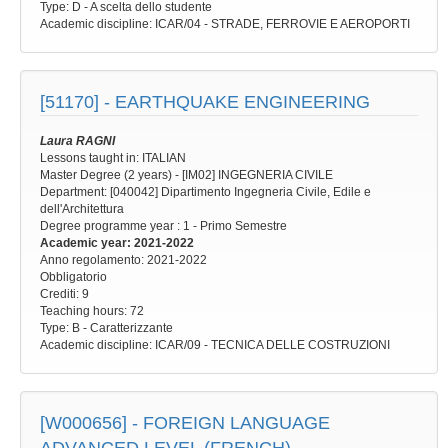
Type
: D - A scelta dello studente
Academic discipline
: ICAR/04 - STRADE, FERROVIE E AEROPORTI
[51170] -
EARTHQUAKE ENGINEERING
Laura RAGNI
Lessons taught in: ITALIAN
Master Degree (2 years) - [IM02] INGEGNERIA CIVILE
Department: [040042] Dipartimento Ingegneria Civile, Edile e
dell'Architettura
Degree programme year
: 1 - Primo Semestre
Academic year
: 2021-2022
Anno regolamento
: 2021-2022
Obbligatorio
Crediti: 9
Teaching hours
: 72
Type
: B - Caratterizzante
Academic discipline
: ICAR/09 - TECNICA DELLE COSTRUZIONI
[W000656] -
FOREIGN LANGUAGE