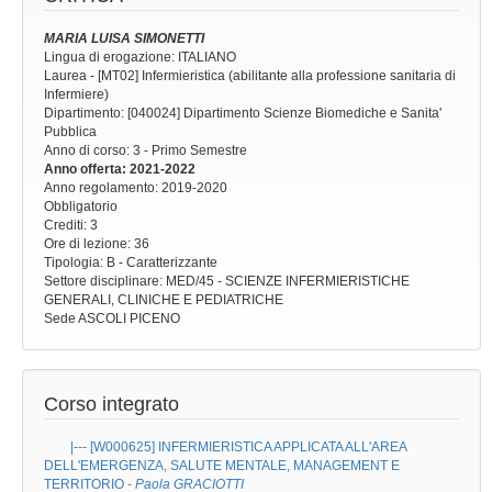
MARIA LUISA SIMONETTI
Lingua di erogazione: ITALIANO
Laurea - [MT02] Infermieristica (abilitante alla professione sanitaria di
Infermiere)
Dipartimento: [040024] Dipartimento Scienze Biomediche e Sanita'
Pubblica
Anno di corso
: 3 - Primo Semestre
Anno offerta
: 2021-2022
Anno regolamento
: 2019-2020
Obbligatorio
Crediti: 3
Ore di lezione
: 36
Tipologia
: B - Caratterizzante
Settore disciplinare
: MED/45 - SCIENZE INFERMIERISTICHE
GENERALI, CLINICHE E PEDIATRICHE
Sede
ASCOLI PICENO
Corso integrato
|--- [W000625]
INFERMIERISTICA APPLICATA ALL'AREA
DELL'EMERGENZA, SALUTE MENTALE, MANAGEMENT E
TERRITORIO
-
Paola GRACIOTTI