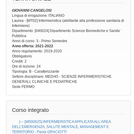
GIOVANNI CANGELOSI
Lingua di erogazione: ITALIANO
Laurea - [MT02] Infermieristica (abilitante alla professione sanitaria di
Infermiere)
Dipartimento: [040024] Dipartimento Scienze Biomediche e Sanita'
Pubblica
Anno di corso
: 3 - Primo Semestre
Anno offerta
: 2021-2022
Anno regolamento
: 2019-2020
Obbligatorio
Crediti: 2
Ore di lezione
: 24
Tipologia
: B - Caratterizzante
Settore disciplinare
: MED/45 - SCIENZE INFERMIERISTICHE
GENERALI, CLINICHE E PEDIATRICHE
Sede
FERMO
Corso integrato
|--- [W000625]
INFERMIERISTICA APPLICATA ALL'AREA
DELL'EMERGENZA, SALUTE MENTALE, MANAGEMENT E
TERRITORIO
-
Paola GRACIOTTI