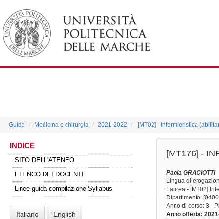
Guide
Medicina e chirurgia
2021-2022
[MT02] - Infermieristica (abilit
INDICE
[MT176] -
IN
SITO DELL'ATENEO
Paola GRACIOTTI
ELENCO DEI DOCENTI
Lingua di erogazio
Linee guida compilazione Syllabus
Laurea - [MT02] Infer
Dipartimento: [0400
Anno di corso
: 3 - 
Italiano
English
Anno offerta
: 2021