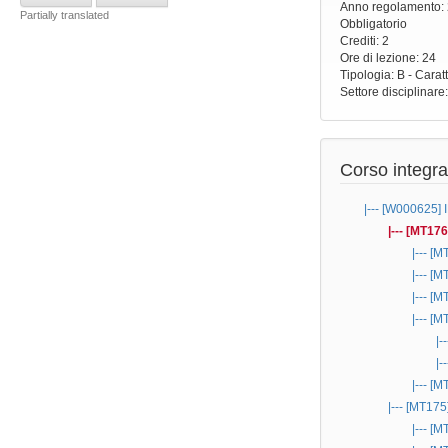
Anno regolamento
:
Partially translated
Obbligatorio
Crediti: 2
Ore di lezione
: 24
Tipologia
: B - Carat
Settore disciplinare
Corso integra
|--- [W000625]
|--- [MT17
|--- [
|--- [
|--- [
|--- [
|-
|-
|--- [
|--- [MT175
|--- [