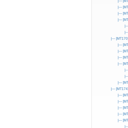
|--- [
|--- [
|--- [
|--- [
|-
|-
|--- [MT170
|--- [
|--- [
|--- [
|--- [
|-
|-
|--- [
|--- [MT174
|--- [
|--- [
|--- [
|--- [
|--- [
|-