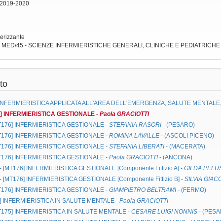
 2019-2020
terizzante
: MED/45 - SCIENZE INFERMIERISTICHE GENERALI, CLINICHE E PEDIATRICHE
to
INFERMIERISTICA APPLICATA ALL'AREA DELL'EMERGENZA, SALUTE MENTAL
6]
INFERMIERISTICA GESTIONALE
-
Paola GRACIOTTI
MT176]
INFERMIERISTICA GESTIONALE
-
STEFANIA RASORI
- (PESARO)
MT176]
INFERMIERISTICA GESTIONALE
-
ROMINA LAVALLE
- (ASCOLI PICENO)
MT176]
INFERMIERISTICA GESTIONALE
-
STEFANIA LIBERATI
- (MACERATA)
MT176]
INFERMIERISTICA GESTIONALE
-
Paola GRACIOTTI
- (ANCONA)
-- [MT176]
INFERMIERISTICA GESTIONALE
[Componente Fittizio A] -
GILDA PELU
-- [MT176]
INFERMIERISTICA GESTIONALE
[Componente Fittizio B] -
SILVIA GIAC
MT176]
INFERMIERISTICA GESTIONALE
-
GIAMPIETRO BELTRAMI
- (FERMO)
]
INFERMIERISTICA IN SALUTE MENTALE
-
Paola GRACIOTTI
MT175]
INFERMIERISTICA IN SALUTE MENTALE
-
CESARE LUIGI NONNIS
- (PESA