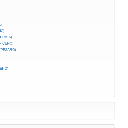
)
MO)
CERATA)
 PICENO)
 (PESARO)
CENO)