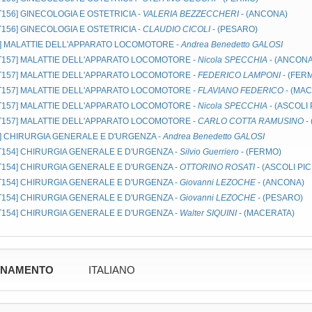
MT156]
GINECOLOGIA E OSTETRICIA
-
VALERIA BEZZECCHERI
- (ANCONA)
MT156]
GINECOLOGIA E OSTETRICIA
-
CLAUDIO CICOLI
- (PESARO)
]
MALATTIE DELL'APPARATO LOCOMOTORE
-
Andrea Benedetto GALOSI
MT157]
MALATTIE DELL'APPARATO LOCOMOTORE
-
Nicola SPECCHIA
- (ANCONA
MT157]
MALATTIE DELL'APPARATO LOCOMOTORE
-
FEDERICO LAMPONI
- (FER
MT157]
MALATTIE DELL'APPARATO LOCOMOTORE
-
FLAVIANO FEDERICO
- (MA
MT157]
MALATTIE DELL'APPARATO LOCOMOTORE
-
Nicola SPECCHIA
- (ASCOLI
MT157]
MALATTIE DELL'APPARATO LOCOMOTORE
-
CARLO COTTA RAMUSINO
-
]
CHIRURGIA GENERALE E D'URGENZA
-
Andrea Benedetto GALOSI
MT154]
CHIRURGIA GENERALE E D'URGENZA
-
Silvio Guerriero
- (FERMO)
MT154]
CHIRURGIA GENERALE E D'URGENZA
-
OTTORINO ROSATI
- (ASCOLI PI
MT154]
CHIRURGIA GENERALE E D'URGENZA
-
Giovanni LEZOCHE
- (ANCONA)
MT154]
CHIRURGIA GENERALE E D'URGENZA
-
Giovanni LEZOCHE
- (PESARO)
MT154]
CHIRURGIA GENERALE E D'URGENZA
-
Walter SIQUINI
- (MACERATA)
GNAMENTO
ITALIANO