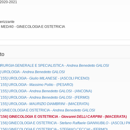
 2020-2021
terizzante
: MED/40 - GINECOLOGIA E OSTETRICIA
to
IRURGIA GENERALE E SPECIALISTICA
-
Andrea Benedetto GALOSI
]
UROLOGIA
-
Andrea Benedetto GALOSI
MT155]
UROLOGIA
-
Giulio MILANESE
- (ASCOLI PICENO)
MT155]
UROLOGIA
-
Massimo Polito
- (PESARO)
MT155]
UROLOGIA
-
Andrea Benedetto GALOSI
- (ANCONA)
MT155]
UROLOGIA
-
Andrea Benedetto GALOSI
- (FERMO)
MT155]
UROLOGIA
-
MAURIZIO DIAMBRINI
- (MACERATA)
]
GINECOLOGIA E OSTETRICIA
-
Andrea Benedetto GALOSI
MT156]
GINECOLOGIA E OSTETRICIA
-
Giovanni DELLI CARPINI
- (MACERATA)
MT156]
GINECOLOGIA E OSTETRICIA
-
Stefano Raffaele GIANNUBILO
- (ASCOLI P
MT156]
GINECOLOGIA E OSTETRICIA
-
STEFANO CECCHI
- (FERMO)