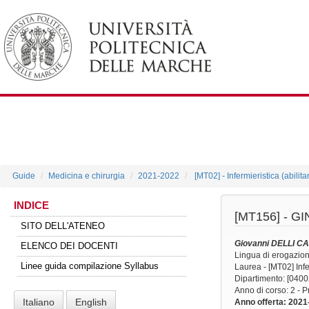
Guide
Medicina e chirurgia
2021-2022
[MT02] - Infermieristica (abilit
INDICE
[MT156] -
GI
SITO DELL'ATENEO
Giovanni DELLI C
ELENCO DEI DOCENTI
Lingua di erogazio
Linee guida compilazione Syllabus
Laurea - [MT02] Infer
Dipartimento: [0400
Anno di corso
: 2 - 
Italiano
English
Anno offerta
: 2021