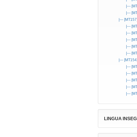
|--- [
|--- [
|--- [MT157
|--- [
|--- [
|--- [
|--- [
|--- [
|--- [MT154
|--- [
|--- [
|--- [
|--- [
|--- [
LINGUA INSE