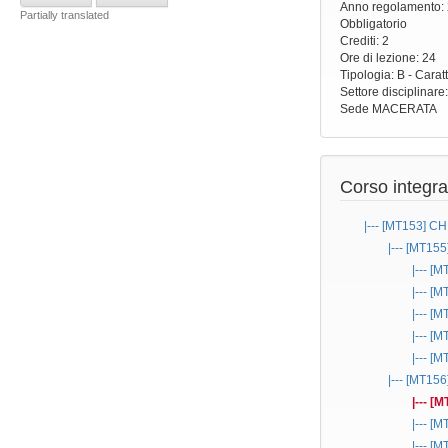
Anno regolamento
:
Partially translated
Obbligatorio
Crediti: 2
Ore di lezione
: 24
Tipologia
: B - Carat
Settore disciplinare
Sede
MACERATA
Corso integra
|--- [MT153]
CH
|--- [MT155
|--- [
|--- [
|--- [
|--- [
|--- [
|--- [MT156
|--- [
|--- [
|--- [