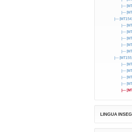
|--- [
|--- [
|--- [MT154
|--- [
|--- [
|--- [
|--- [
|--- [
|--- [MT155
|--- [
|--- [
|--- [
|--- [
|--- [
LINGUA INSE