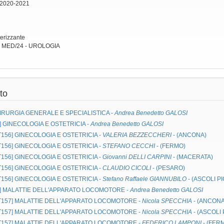
 2020-2021
terizzante
: MED/24 - UROLOGIA
to
IRURGIA GENERALE E SPECIALISTICA
-
Andrea Benedetto GALOSI
]
GINECOLOGIA E OSTETRICIA
-
Andrea Benedetto GALOSI
MT156]
GINECOLOGIA E OSTETRICIA
-
VALERIA BEZZECCHERI
- (ANCONA)
MT156]
GINECOLOGIA E OSTETRICIA
-
STEFANO CECCHI
- (FERMO)
MT156]
GINECOLOGIA E OSTETRICIA
-
Giovanni DELLI CARPINI
- (MACERATA)
MT156]
GINECOLOGIA E OSTETRICIA
-
CLAUDIO CICOLI
- (PESARO)
MT156]
GINECOLOGIA E OSTETRICIA
-
Stefano Raffaele GIANNUBILO
- (ASCOLI P
]
MALATTIE DELL'APPARATO LOCOMOTORE
-
Andrea Benedetto GALOSI
MT157]
MALATTIE DELL'APPARATO LOCOMOTORE
-
Nicola SPECCHIA
- (ANCONA
MT157]
MALATTIE DELL'APPARATO LOCOMOTORE
-
Nicola SPECCHIA
- (ASCOLI
MT157]
MALATTIE DELL'APPARATO LOCOMOTORE
-
FEDERICO LAMPONI
- (FER