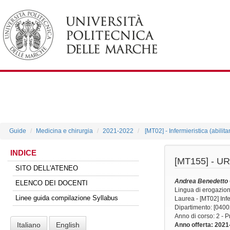
Guide
Medicina e chirurgia
2021-2022
[MT02] - Infermieristica (abilit
INDICE
[MT155] -
UR
SITO DELL'ATENEO
Andrea Benedetto
ELENCO DEI DOCENTI
Lingua di erogazio
Linee guida compilazione Syllabus
Laurea - [MT02] Infer
Dipartimento: [0400
Anno di corso
: 2 - 
Italiano
English
Anno offerta
: 2021