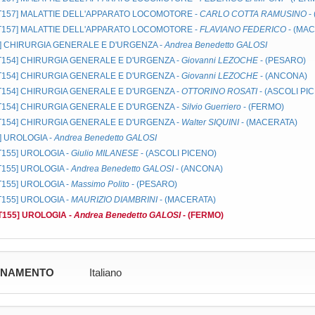
MT157]
MALATTIE DELL'APPARATO LOCOMOTORE
-
CARLO COTTA RAMUSINO
-
MT157]
MALATTIE DELL'APPARATO LOCOMOTORE
-
FLAVIANO FEDERICO
- (MA
]
CHIRURGIA GENERALE E D'URGENZA
-
Andrea Benedetto GALOSI
MT154]
CHIRURGIA GENERALE E D'URGENZA
-
Giovanni LEZOCHE
- (PESARO)
MT154]
CHIRURGIA GENERALE E D'URGENZA
-
Giovanni LEZOCHE
- (ANCONA)
MT154]
CHIRURGIA GENERALE E D'URGENZA
-
OTTORINO ROSATI
- (ASCOLI PI
MT154]
CHIRURGIA GENERALE E D'URGENZA
-
Silvio Guerriero
- (FERMO)
MT154]
CHIRURGIA GENERALE E D'URGENZA
-
Walter SIQUINI
- (MACERATA)
]
UROLOGIA
-
Andrea Benedetto GALOSI
MT155]
UROLOGIA
-
Giulio MILANESE
- (ASCOLI PICENO)
MT155]
UROLOGIA
-
Andrea Benedetto GALOSI
- (ANCONA)
MT155]
UROLOGIA
-
Massimo Polito
- (PESARO)
MT155]
UROLOGIA
-
MAURIZIO DIAMBRINI
- (MACERATA)
MT155]
UROLOGIA
-
Andrea Benedetto GALOSI
- (FERMO)
GNAMENTO
Italiano