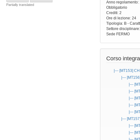
Anno regolamento
:
Partially translated
Obbligatorio
Crediti: 2
Ore di lezione
: 24
Tipologia
: B - Carat
Settore disciplinare
Sede
FERMO
Corso integra
|--- [MT153]
CH
|--- [MT156
|--- [
|--- [
|--- [
|--- [
|--- [
|--- [MT157
|--- [
|--- [
|--- [