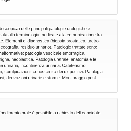
oscopica) delle principali patologie urologiche e
icata alla terminologia medica e alla comunicazione tra
nte. Elementi di diagnostica (biopsia prostatica, uretro-
cografia, residuo urinario). Patologie trattate sono:
, malformative; patologia vescicale emorragica,
nigna, neoplastica. Patologia uretrale: anatomia e le
one urinaria, incontinenza urinaria. Cateterismo
oni, comlpicazioni, conoscenza dei dispositivi. Patologia
osi, derivazioni urinarie e stomie. Monitoraggio post-
fondimento orale è possibile a richiesta dell candidato