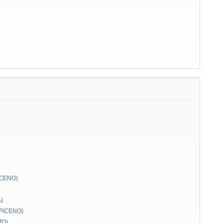
ICENO)
)
 PICENO)
MO)