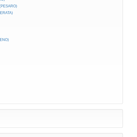
 (PESARO)
CERATA)
CENO)