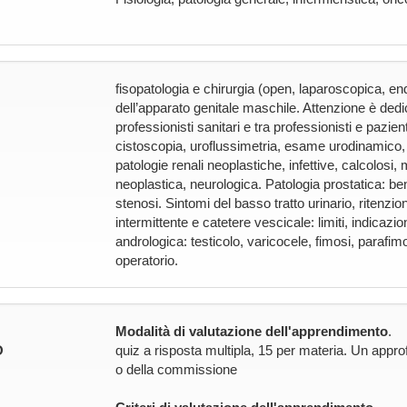
fisopatologia e chirurgia (open, laparoscopica, end
dell’apparato genitale maschile. Attenzione è ded
professionisti sanitari e tra professionisti e pazie
cistoscopia, uroflussimetria, esame urodinamico, e
patologie renali neoplastiche, infettive, calcolosi
neoplastica, neurologica. Patologia prostatica: be
stenosi. Sintomi del basso tratto urinario, ritenzi
intermittente e catetere vescicale: limiti, indicazi
andrologica: testicolo, varicocele, fimosi, parafim
operatorio.
Modalità di valutazione dell'apprendimento
.
O
quiz a risposta multipla, 15 per materia. Un appro
o della commissione