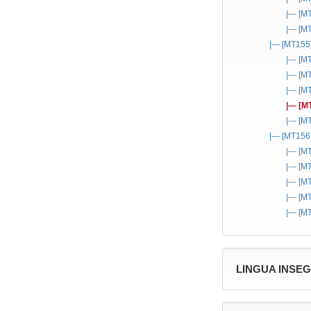
|--- [
|--- [
|--- [MT155
|--- [
|--- [
|--- [
|--- [
|--- [
|--- [MT156
|--- [
|--- [
|--- [
|--- [
|--- [
LINGUA INSE