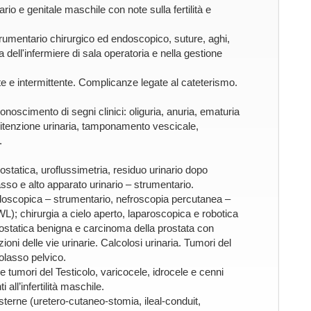
rio e genitale maschile con note sulla fertilità e
trumentario chirurgico ed endoscopico, suture, aghi,
ra dell'infermiere di sala operatoria e nella gestione
e intermittente. Complicanze legate al cateterismo.
onoscimento di segni clinici: oliguria, anuria, ematuria
 ritenzione urinaria, tamponamento vescicale,
.
ostatica, uroflussimetria, residuo urinario dopo
o e alto apparato urinario – strumentario.
ndoscopica – strumentario, nefroscopia percutanea –
SWL); chirurgia a cielo aperto, laparoscopica e robotica
prostatica benigna e carcinoma della prostata con
zioni delle vie urinarie. Calcolosi urinaria. Tumori del
olasso pelvico.
 tumori del Testicolo, varicocele, idrocele e cenni
 all’infertilità maschile.
sterne (uretero-cutaneo-stomia, ileal-conduit,