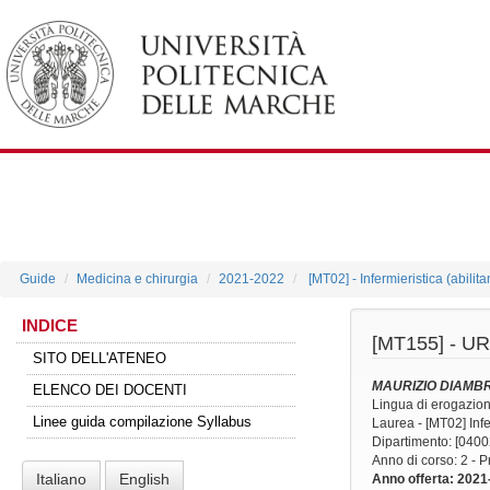
Guide
Medicina e chirurgia
2021-2022
[MT02] - Infermieristica (abilit
INDICE
[MT155] -
UR
SITO DELL'ATENEO
MAURIZIO DIAMBR
ELENCO DEI DOCENTI
Lingua di erogazio
Linee guida compilazione Syllabus
Laurea - [MT02] Infer
Dipartimento: [0400
Anno di corso
: 2 - 
Italiano
English
Anno offerta
: 2021