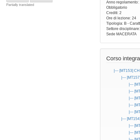
Anno regolamento
:
Partially translated
Obbligatorio
Crediti: 2
Ore di lezione
: 24
Tipologia
: B - Carat
Settore disciplinare
Sede
MACERATA
Corso integra
|--- [MT153]
CH
|--- [MT157
|--- [
|--- [
|--- [
|--- [
|--- [
|--- [MT154
|--- [
|--- [
|--- [