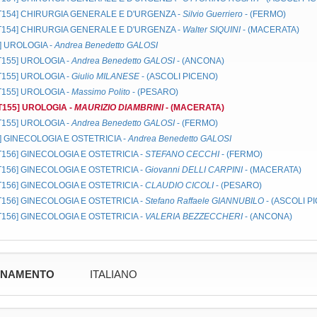
MT154]
CHIRURGIA GENERALE E D'URGENZA
-
Silvio Guerriero
- (FERMO)
MT154]
CHIRURGIA GENERALE E D'URGENZA
-
Walter SIQUINI
- (MACERATA)
]
UROLOGIA
-
Andrea Benedetto GALOSI
MT155]
UROLOGIA
-
Andrea Benedetto GALOSI
- (ANCONA)
MT155]
UROLOGIA
-
Giulio MILANESE
- (ASCOLI PICENO)
MT155]
UROLOGIA
-
Massimo Polito
- (PESARO)
MT155]
UROLOGIA
-
MAURIZIO DIAMBRINI
- (MACERATA)
MT155]
UROLOGIA
-
Andrea Benedetto GALOSI
- (FERMO)
]
GINECOLOGIA E OSTETRICIA
-
Andrea Benedetto GALOSI
MT156]
GINECOLOGIA E OSTETRICIA
-
STEFANO CECCHI
- (FERMO)
MT156]
GINECOLOGIA E OSTETRICIA
-
Giovanni DELLI CARPINI
- (MACERATA)
MT156]
GINECOLOGIA E OSTETRICIA
-
CLAUDIO CICOLI
- (PESARO)
MT156]
GINECOLOGIA E OSTETRICIA
-
Stefano Raffaele GIANNUBILO
- (ASCOLI P
MT156]
GINECOLOGIA E OSTETRICIA
-
VALERIA BEZZECCHERI
- (ANCONA)
GNAMENTO
ITALIANO