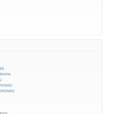
MO)
CERATA)
)
 PICENO)
 (PESARO)
CENO)