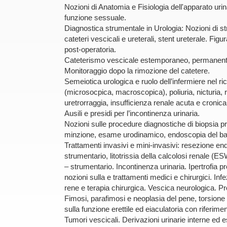
Nozioni di Anatomia e Fisiologia dell'apparato urina
funzione sessuale.
Diagnostica strumentale in Urologia: Nozioni di s
cateteri vescicali e ureterali, stent ureterale. Figu
post-operatoria.
Cateterismo vescicale estemporaneo, permanente 
Monitoraggio dopo la rimozione del catetere.
Semeiotica urologica e ruolo dell’infermiere nel ric
(microsocpica, macroscopica), poliuria, nicturia,
uretrorraggia, insufficienza renale acuta e cronica
Ausili e presidi per l’incontinenza urinaria.
Nozioni sulle procedure diagnostiche di biopsia pr
minzione, esame urodinamico, endoscopia del bass
Trattamenti invasivi e mini-invasivi: resezione e
strumentario, litotrissia della calcolosi renale (E
– strumentario. Incontinenza urinaria. Ipertrofia 
nozioni sulla e trattamenti medici e chirurgici. Infe
rene e terapia chirurgica. Vescica neurologica. Pr
Fimosi, parafimosi e neoplasia del pene, torsione e
sulla funzione erettile ed eiaculatoria con riferimenti
Tumori vescicali. Derivazioni urinarie interne ed e