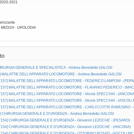
 2020-2021
terizzante
: MED/24 - UROLOGIA
to
IRURGIA GENERALE E SPECIALISTICA
-
Andrea Benedetto GALOSI
]
MALATTIE DELL'APPARATO LOCOMOTORE
-
Andrea Benedetto GALOSI
MT157]
MALATTIE DELL'APPARATO LOCOMOTORE
-
FEDERICO LAMPONI
- (FER
MT157]
MALATTIE DELL'APPARATO LOCOMOTORE
-
FLAVIANO FEDERICO
- (MA
MT157]
MALATTIE DELL'APPARATO LOCOMOTORE
-
Nicola SPECCHIA
- (ANCONA
MT157]
MALATTIE DELL'APPARATO LOCOMOTORE
-
Nicola SPECCHIA
- (ASCOLI
MT157]
MALATTIE DELL'APPARATO LOCOMOTORE
-
CARLO COTTA RAMUSINO
-
]
CHIRURGIA GENERALE E D'URGENZA
-
Andrea Benedetto GALOSI
MT154]
CHIRURGIA GENERALE E D'URGENZA
-
Giovanni LEZOCHE
- (PESARO)
MT154]
CHIRURGIA GENERALE E D'URGENZA
-
Giovanni LEZOCHE
- (ANCONA)
MT154]
CHIRURGIA GENERALE E D'URGENZA
-
OTTORINO ROSATI
- (ASCOLI PI