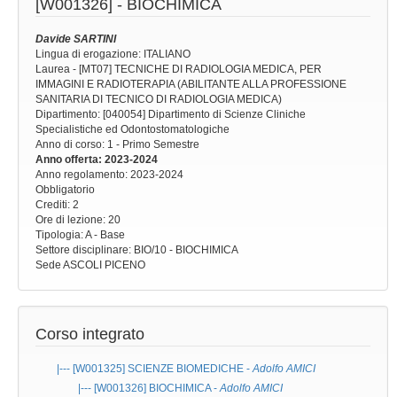
[W001326] -
BIOCHIMICA
Davide SARTINI
Lingua di erogazione: ITALIANO
Laurea - [MT07] TECNICHE DI RADIOLOGIA MEDICA, PER
IMMAGINI E RADIOTERAPIA (ABILITANTE ALLA PROFESSIONE
SANITARIA DI TECNICO DI RADIOLOGIA MEDICA)
Dipartimento: [040054] Dipartimento di Scienze Cliniche
Specialistiche ed Odontostomatologiche
Anno di corso
: 1 - Primo Semestre
Anno offerta
: 2023-2024
Anno regolamento
: 2023-2024
Obbligatorio
Crediti: 2
Ore di lezione
: 20
Tipologia
: A - Base
Settore disciplinare
: BIO/10 - BIOCHIMICA
Sede
ASCOLI PICENO
Corso integrato
|--- [W001325]
SCIENZE BIOMEDICHE
-
Adolfo AMICI
|--- [W001326]
BIOCHIMICA
-
Adolfo AMICI