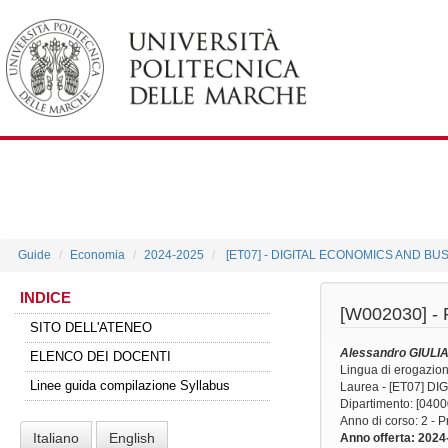
Guide
Economia
2024-2025
[ET07] - DIGITAL ECONOMICS AND BU
INDICE
[W002030] -
SITO DELL'ATENEO
Alessandro GIULI
ELENCO DEI DOCENTI
Lingua di erogazio
Linee guida compilazione Syllabus
Laurea - [ET07] 
Dipartimento: [040
Anno di corso
: 2 - 
Italiano
English
Anno offerta
: 2024