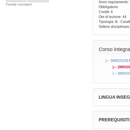
Anno regolamento
:
Partially translated
Obbligatorio
Crediti: 6
Ore di lezione
: 44
Tipologia
: B - Carat
Settore disciplinare
Corso integra
|--- [W002029]
|--- [W002
|--- [W002
LINGUA INSE
PREREQUISITI