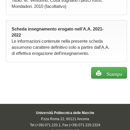
Titolo: M. Venturino. Cosa sognano i pesci rossi.
Mondadori. 2010 (facoltativo)
Scheda insegnamento erogato nell’A.A. 2021-
2022
Le informazioni contenute nella presente scheda
assumono carattere definitivo solo a partire dall'A.A.
di effettiva erogazione dell'insegnamento.
Stampa
Università Politecnica delle Marche
P.zza Roma 22, 60121 Ancona
Tel (+39) 071.220.1, Fax (+39) 071.220.2324