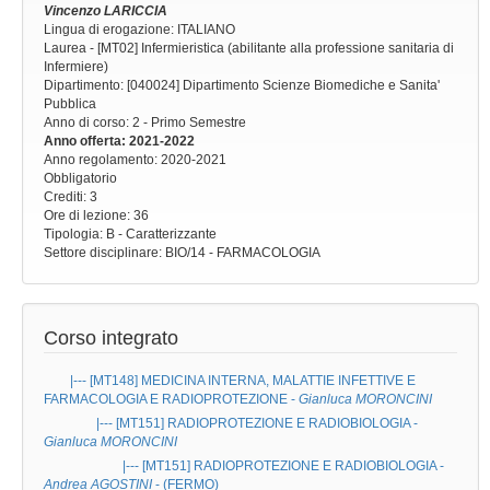
Vincenzo LARICCIA
Lingua di erogazione: ITALIANO
Laurea - [MT02] Infermieristica (abilitante alla professione sanitaria di
Infermiere)
Dipartimento: [040024] Dipartimento Scienze Biomediche e Sanita'
Pubblica
Anno di corso
: 2 - Primo Semestre
Anno offerta
: 2021-2022
Anno regolamento
: 2020-2021
Obbligatorio
Crediti: 3
Ore di lezione
: 36
Tipologia
: B - Caratterizzante
Settore disciplinare
: BIO/14 - FARMACOLOGIA
Corso integrato
|--- [MT148]
MEDICINA INTERNA, MALATTIE INFETTIVE E
FARMACOLOGIA E RADIOPROTEZIONE
-
Gianluca MORONCINI
|--- [MT151]
RADIOPROTEZIONE E RADIOBIOLOGIA
-
Gianluca MORONCINI
|--- [MT151]
RADIOPROTEZIONE E RADIOBIOLOGIA
-
Andrea AGOSTINI
- (FERMO)