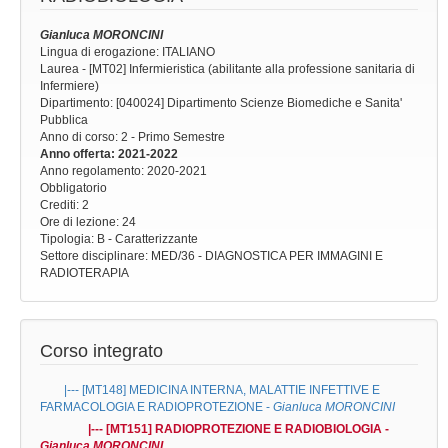
Gianluca MORONCINI
Lingua di erogazione: ITALIANO
Laurea - [MT02] Infermieristica (abilitante alla professione sanitaria di
Infermiere)
Dipartimento: [040024] Dipartimento Scienze Biomediche e Sanita'
Pubblica
Anno di corso
: 2 - Primo Semestre
Anno offerta
: 2021-2022
Anno regolamento
: 2020-2021
Obbligatorio
Crediti: 2
Ore di lezione
: 24
Tipologia
: B - Caratterizzante
Settore disciplinare
: MED/36 - DIAGNOSTICA PER IMMAGINI E
RADIOTERAPIA
Corso integrato
|--- [MT148]
MEDICINA INTERNA, MALATTIE INFETTIVE E
FARMACOLOGIA E RADIOPROTEZIONE
-
Gianluca MORONCINI
|--- [MT151]
RADIOPROTEZIONE E RADIOBIOLOGIA
-
Gianluca MORONCINI