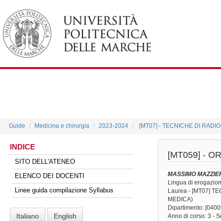
Guide
Medicina e chirurgia
2023-2024
[MT07] - TECNICHE DI RADI
INDICE
[MT059] -
OR
SITO DELL'ATENEO
MASSIMO MAZZIE
ELENCO DEI DOCENTI
Lingua di erogazio
Linee guida compilazione Syllabus
Laurea - [MT07] 
MEDICA)
Dipartimento: [0400
Italiano
English
Anno di corso
: 3 -