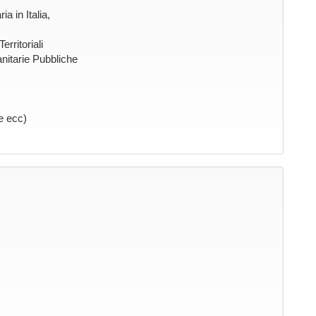
a in Italia,
rritoriali
anitarie Pubbliche
e ecc)