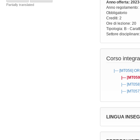
Anno offerta
: 2023
Partially translated
Anno regolamento
:
Obbligatorio
Crediti: 2
Ore di lezione
: 20
Tipologia
: B - Carat
Settore disciplinare
Corso integra
|--- [MT056]
OR
|--- [MT05
|--- [MT058
|--- [MT057
LINGUA INSE