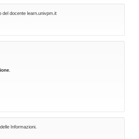
b del docente learn.univpm.it
ione
.
delle Informazioni.