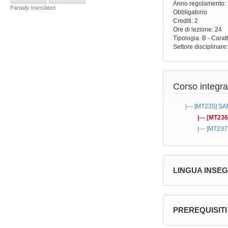
Anno regolamento
:
Partially translated
Obbligatorio
Crediti: 2
Ore di lezione
: 24
Tipologia
: B - Carat
Settore disciplinare
Corso integra
|--- [MT235]
SA
|--- [MT23
|--- [MT237
LINGUA INSE
PREREQUISITI