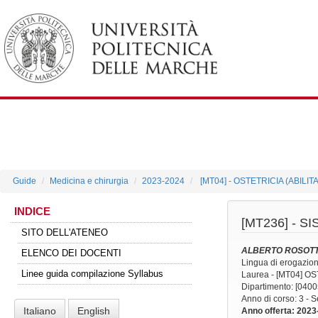
Guide
Medicina e chirurgia
2023-2024
[MT04] - OSTETRICIA (ABIL
INDICE
[MT236] -
SI
SITO DELL'ATENEO
ALBERTO ROSOTT
ELENCO DEI DOCENTI
Lingua di erogazio
Linee guida compilazione Syllabus
Laurea - [MT04] 
Dipartimento: [0400
Anno di corso
: 3 -
Italiano
English
Anno offerta
: 2023