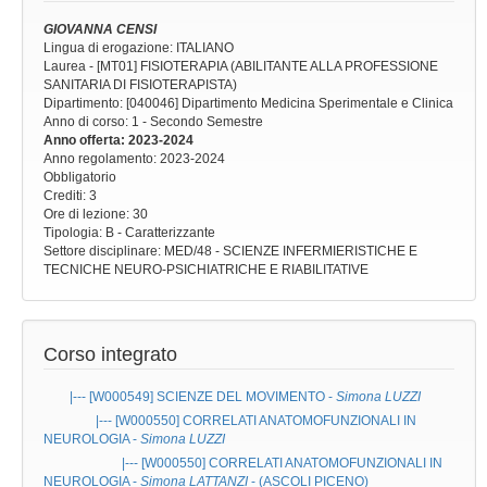
GIOVANNA CENSI
Lingua di erogazione: ITALIANO
Laurea - [MT01] FISIOTERAPIA (ABILITANTE ALLA PROFESSIONE
SANITARIA DI FISIOTERAPISTA)
Dipartimento: [040046] Dipartimento Medicina Sperimentale e Clinica
Anno di corso
: 1 - Secondo Semestre
Anno offerta
: 2023-2024
Anno regolamento
: 2023-2024
Obbligatorio
Crediti: 3
Ore di lezione
: 30
Tipologia
: B - Caratterizzante
Settore disciplinare
: MED/48 - SCIENZE INFERMIERISTICHE E
TECNICHE NEURO-PSICHIATRICHE E RIABILITATIVE
Corso integrato
|--- [W000549]
SCIENZE DEL MOVIMENTO
-
Simona LUZZI
|--- [W000550]
CORRELATI ANATOMOFUNZIONALI IN
NEUROLOGIA
-
Simona LUZZI
|--- [W000550]
CORRELATI ANATOMOFUNZIONALI IN
NEUROLOGIA
-
Simona LATTANZI
- (ASCOLI PICENO)