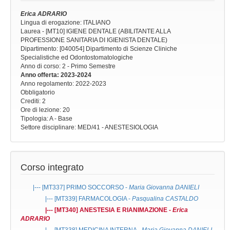
Erica ADRARIO
Lingua di erogazione: ITALIANO
Laurea - [MT10] IGIENE DENTALE (ABILITANTE ALLA
PROFESSIONE SANITARIA DI IGIENISTA DENTALE)
Dipartimento: [040054] Dipartimento di Scienze Cliniche
Specialistiche ed Odontostomatologiche
Anno di corso
: 2 - Primo Semestre
Anno offerta
: 2023-2024
Anno regolamento
: 2022-2023
Obbligatorio
Crediti: 2
Ore di lezione
: 20
Tipologia
: A - Base
Settore disciplinare
: MED/41 - ANESTESIOLOGIA
Corso integrato
|--- [MT337]
PRIMO SOCCORSO
-
Maria Giovanna DANIELI
|--- [MT339]
FARMACOLOGIA
-
Pasqualina CASTALDO
|--- [MT340]
ANESTESIA E RIANIMAZIONE
-
Erica
ADRARIO