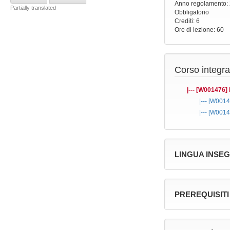
Anno regolamento
:
Partially translated
Obbligatorio
Crediti: 6
Ore di lezione
: 60
Corso integra
|--- [W001476]
|--- [W001
|--- [W001
LINGUA INSE
PREREQUISITI