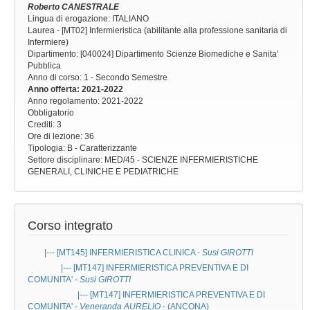
Roberto CANESTRALE
Lingua di erogazione: ITALIANO
Laurea - [MT02] Infermieristica (abilitante alla professione sanitaria di
Infermiere)
Dipartimento: [040024] Dipartimento Scienze Biomediche e Sanita'
Pubblica
Anno di corso
: 1 - Secondo Semestre
Anno offerta
: 2021-2022
Anno regolamento
: 2021-2022
Obbligatorio
Crediti: 3
Ore di lezione
: 36
Tipologia
: B - Caratterizzante
Settore disciplinare
: MED/45 - SCIENZE INFERMIERISTICHE
GENERALI, CLINICHE E PEDIATRICHE
Corso integrato
|--- [MT145]
INFERMIERISTICA CLINICA
-
Susi GIROTTI
|--- [MT147]
INFERMIERISTICA PREVENTIVA E DI
COMUNITA'
-
Susi GIROTTI
|--- [MT147]
INFERMIERISTICA PREVENTIVA E DI
COMUNITA'
-
Veneranda AURELIO
- (ANCONA)