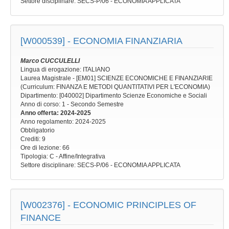
Settore disciplinare
: SECS-P/06 - ECONOMIA APPLICATA
[W000539] -
ECONOMIA FINANZIARIA
Marco CUCCULELLI
Lingua di erogazione: ITALIANO
Laurea Magistrale - [EM01] SCIENZE ECONOMICHE E FINANZIARIE
(Curriculum: FINANZA E METODI QUANTITATIVI PER L'ECONOMIA)
Dipartimento: [040002] Dipartimento Scienze Economiche e Sociali
Anno di corso
: 1 - Secondo Semestre
Anno offerta
: 2024-2025
Anno regolamento
: 2024-2025
Obbligatorio
Crediti: 9
Ore di lezione
: 66
Tipologia
: C - Affine/Integrativa
Settore disciplinare
: SECS-P/06 - ECONOMIA APPLICATA
[W002376] -
ECONOMIC PRINCIPLES OF
FINANCE