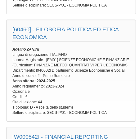
Tipologia
: D - A scelta dello studente
Settore disciplinare
: SECS-P/01 - ECONOMIA POLITICA
[60460] -
FILOSOFIA POLITICA ED ETICA
ECONOMICA
Adelino ZANINI
Lingua di erogazione: ITALIANO
Laurea Magistrale - [EM01] SCIENZE ECONOMICHE E FINANZIARIE
(Curriculum: FINANZA E METODI QUANTITATIVI PER L'ECONOMIA)
Dipartimento: [040002] Dipartimento Scienze Economiche e Sociali
Anno di corso
: 2 - Primo Semestre
Anno offerta
: 2024-2025
Anno regolamento
: 2023-2024
Opzionale
Crediti: 6
Ore di lezione
: 44
Tipologia
: D - A scelta dello studente
Settore disciplinare
: SECS-P/01 - ECONOMIA POLITICA
[W000542] -
FINANCIAL REPORTING