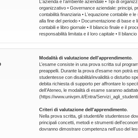
L'azienda e l'ambiente aziendale • Tipi di organizz
organizzativo • Governance aziendale: principi, p
contabilità finanziaria • L'equazione contabile e le
alla fine del periodo • Documentazione di base e libr
contabili e libro giornale • Il bilancio finale e il p
responsabilità limitata e il loro capitale • Il bilanci
Modalità di valutazione dell'apprendimento
.
O
L’esame consiste in una prova scritta sul progra
preappelli. Durante la prova d’esame non potrà ess
studentesse con disabilità/invalidità o disturbo s
debita richiesta di supporto per affrontare lo speci
dell’Ateneo, le modalità di esame saranno adattate 
(https://www.univpm.it/Entra/Servizi_agli_studen
Criteri di valutazione dell'apprendimento
.
Nella prova scritta, gli studenti/le studentesse d
principali concetti, metodi e strumenti dell'economia
dovranno dimostrare competenza nell'uso del lessi