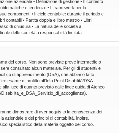
azione aziendale • Definizione di gestione • Il contesto
roblematiche e tendenze • Il framework per la
 sue componenti • Il ciclo contabile: durante il periodo e
i contabili • Partita doppia e libro mastro • Libri
rocesso di chiusura • La natura delle società a
o finale delle società a responsabilità limitata
mma del corso. Non sono previste prove intermedie o
ere consultato alcun materiale. Per gli di studenti/le
pecifico di apprendimento (DSA), che abbiano fatto
fico esame di profitto all’Info Point Disabilità/DSA
alla luce di quanto previsto dalle linee guida di Ateneo
ti/Disabilita_e_DSA_Servizio_di_accoglienza).
ovranno dimostrare di aver acquisito la conoscenza dei
 aziendale e dei principi di contabilità. Inoltre,
co specialistico della materia oggetto del corso.