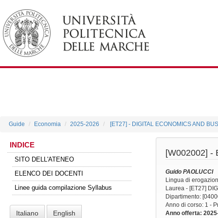
Guide
Economia
2025-2026
[ET27] - DIGITAL ECONOMICS AND BU
INDICE
[W002002] -
SITO DELL'ATENEO
Guido PAOLUCCI
ELENCO DEI DOCENTI
Lingua di erogazio
Linee guida compilazione Syllabus
Laurea - [ET27] 
Dipartimento: [040
Anno di corso
: 1 - 
Italiano
English
Anno offerta
: 2025