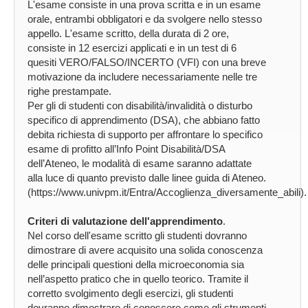
L'esame consiste in una prova scritta e in un esame
orale, entrambi obbligatori e da svolgere nello stesso
appello. L'esame scritto, della durata di 2 ore,
consiste in 12 esercizi applicati e in un test di 6
quesiti VERO/FALSO/INCERTO (VFI) con una breve
motivazione da includere necessariamente nelle tre
righe prestampate.
Per gli di studenti con disabilità/invalidità o disturbo
specifico di apprendimento (DSA), che abbiano fatto
debita richiesta di supporto per affrontare lo specifico
esame di profitto all’Info Point Disabilità/DSA
dell’Ateneo, le modalità di esame saranno adattate
alla luce di quanto previsto dalle linee guida di Ateneo.
(https://www.univpm.it/Entra/Accoglienza_diversamente_abili).
Criteri di valutazione dell'apprendimento
.
Nel corso dell'esame scritto gli studenti dovranno
dimostrare di avere acquisito una solida conoscenza
delle principali questioni della microeconomia sia
nell’aspetto pratico che in quello teorico. Tramite il
corretto svolgimento degli esercizi, gli studenti
dovranno dimostrare di conoscere come gli strumenti