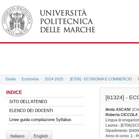
Guide
Economia
2024-2025
[ET06] - ECONOMIA E COMMERCIO
INDICE
[61324] -
EC
SITO DELL'ATENEO
Ilenia ASCANI
(Cre
ELENCO DEI DOCENTI
Roberta CICCOLA
Linee guida compilazione Syllabus
Lingua di erogazio
Laurea - [ET06] 
Dipartimento: [040
Italiano
English
Anno di corso
: 1 - 