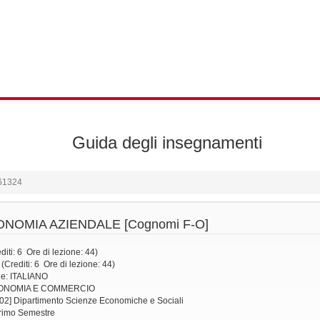
Guida degli insegnamenti
61324
ONOMIA AZIENDALE
[Cognomi F-O]
diti: 6
Ore di lezione
: 44)
(Crediti: 6
Ore di lezione
: 44)
ne: ITALIANO
ECONOMIA E COMMERCIO
002] Dipartimento Scienze Economiche e Sociali
Primo Semestre