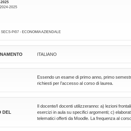
-2025
 2024-2025
: SECS-P/07 - ECONOMIA AZIENDALE
GNAMENTO
ITALIANO
Essendo un esame di primo anno, primo semestre, no
richiesti per l’accesso al corso di laurea.
Il docente/I docenti utilizzeranno: a) lezioni fronta
 DEL
esercizi in aula su specifici argomenti; c) elaborati
telematici offerti da Moodle. La frequenza al corso