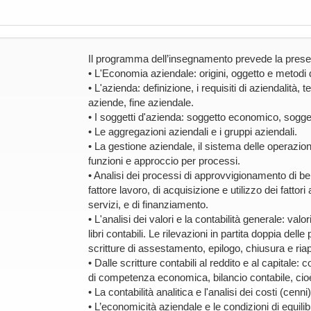
Il programma dell’insegnamento prevede la presen
• L'Economia aziendale: origini, oggetto e metodi d
• L'azienda: definizione, i requisiti di aziendalità, 
aziende, fine aziendale.
• I soggetti d'azienda: soggetto economico, sogge
• Le aggregazioni aziendali e i gruppi aziendali.
• La gestione aziendale, il sistema delle operazion
funzioni e approccio per processi.
• Analisi dei processi di approvvigionamento di beni
fattore lavoro, di acquisizione e utilizzo dei fattori
servizi, e di finanziamento.
• L'analisi dei valori e la contabilità generale: va
libri contabili. Le rilevazioni in partita doppia delle
scritture di assestamento, epilogo, chiusura e riap
• Dalle scritture contabili al reddito e al capitale: 
di competenza economica, bilancio contabile, cio
• La contabilità analitica e l'analisi dei costi (cenni)
• L’economicità aziendale e le condizioni di equili