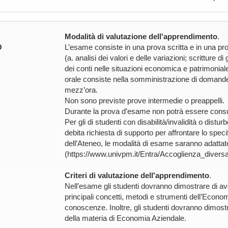
Modalità di valutazione dell'apprendimento
.
O
L’esame consiste in una prova scritta e in una pro
(a. analisi dei valori e delle variazioni; scritture
dei conti nelle situazioni economica e patrimonia
orale consiste nella somministrazione di domande
mezz’ora.
Non sono previste prove intermedie o preappelli.
Durante la prova d’esame non potrà essere consul
Per gli di studenti con disabilità/invalidità o dis
debita richiesta di supporto per affrontare lo speci
dell’Ateneo, le modalità di esame saranno adattate 
(https://www.univpm.it/Entra/Accoglienza_diversa
Criteri di valutazione dell'apprendimento
.
Nell’esame gli studenti dovranno dimostrare di a
principali concetti, metodi e strumenti dell’Econom
conoscenze. Inoltre, gli studenti dovranno dimost
della materia di Economia Aziendale.