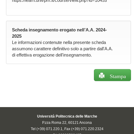
https://learn.univpm.it/course/view.php?id=10453
Scheda insegnamento erogato nell’A.A. 2024-
2025
Le informazioni contenute nella presente scheda
assumono carattere definitivo solo a partire dall'A.A.
di effettiva erogazione dell'insegnamento.
Stampa
Università Politecnica delle Marche
P.zza Roma 22, 60121 Ancona
Tel (+39) 071.220.1, Fax (+39) 071.220.2324