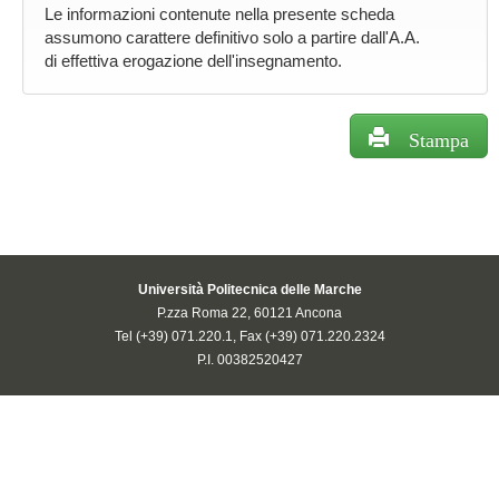
Le informazioni contenute nella presente scheda
assumono carattere definitivo solo a partire dall'A.A.
di effettiva erogazione dell'insegnamento.
Stampa
Università Politecnica delle Marche
P.zza Roma 22, 60121 Ancona
Tel (+39) 071.220.1, Fax (+39) 071.220.2324
P.I. 00382520427