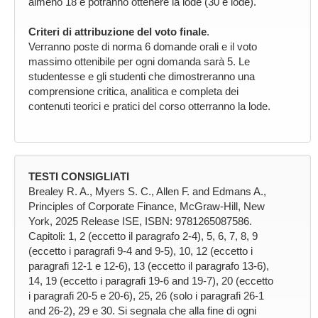
almeno 18 e potranno ottenere la lode (30 e lode).
Criteri di attribuzione del voto finale
.
Verranno poste di norma 6 domande orali e il voto
massimo ottenibile per ogni domanda sarà 5. Le
studentesse e gli studenti che dimostreranno una
comprensione critica, analitica e completa dei
contenuti teorici e pratici del corso otterranno la lode.
TESTI CONSIGLIATI
Brealey R. A., Myers S. C., Allen F. and Edmans A.,
Principles of Corporate Finance, McGraw-Hill, New
York, 2025 Release ISE, ISBN: 9781265087586.
Capitoli: 1, 2 (eccetto il paragrafo 2-4), 5, 6, 7, 8, 9
(eccetto i paragrafi 9-4 and 9-5), 10, 12 (eccetto i
paragrafi 12-1 e 12-6), 13 (eccetto il paragrafo 13-6),
14, 19 (eccetto i paragrafi 19-6 and 19-7), 20 (eccetto
i paragrafi 20-5 e 20-6), 25, 26 (solo i paragrafi 26-1
and 26-2), 29 e 30. Si segnala che alla fine di ogni