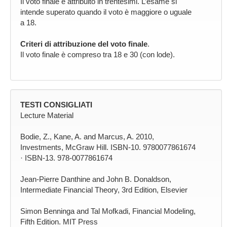
Il voto finale è attribuito in trentesimi. L’esame si
intende superato quando il voto è maggiore o uguale
a 18.
Criteri di attribuzione del voto finale
.
Il voto finale è compreso tra 18 e 30 (con lode).
TESTI CONSIGLIATI
Lecture Material
Bodie, Z., Kane, A. and Marcus, A. 2010,
Investments, McGraw Hill. ISBN-10. 9780077861674
· ISBN-13. 978-0077861674
Jean-Pierre Danthine and John B. Donaldson,
Intermediate Financial Theory, 3rd Edition, Elsevier
Simon Benninga and Tal Mofkadi, Financial Modeling,
Fifth Edition. MIT Press