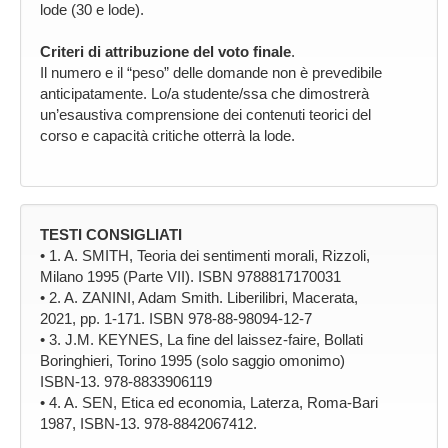
lode (30 e lode).
Criteri di attribuzione del voto finale
.
Il numero e il “peso” delle domande non è prevedibile
anticipatamente. Lo/a studente/ssa che dimostrerà
un’esaustiva comprensione dei contenuti teorici del
corso e capacità critiche otterrà la lode.
TESTI CONSIGLIATI
• 1. A. SMITH, Teoria dei sentimenti morali, Rizzoli,
Milano 1995 (Parte VII). ISBN 9788817170031
• 2. A. ZANINI, Adam Smith. Liberilibri, Macerata,
2021, pp. 1-171. ISBN 978-88-98094-12-7
• 3. J.M. KEYNES, La fine del laissez-faire, Bollati
Boringhieri, Torino 1995 (solo saggio omonimo)
ISBN-13. 978-8833906119
• 4. A. SEN, Etica ed economia, Laterza, Roma-Bari
1987, ISBN-13. 978-8842067412.