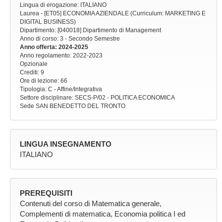
Lingua di erogazione: ITALIANO
Laurea - [ET05] ECONOMIA AZIENDALE (Curriculum: MARKETING E
DIGITAL BUSINESS)
Dipartimento: [040018] Dipartimento di Management
Anno di corso
: 3 - Secondo Semestre
Anno offerta
: 2024-2025
Anno regolamento
: 2022-2023
Opzionale
Crediti: 9
Ore di lezione
: 66
Tipologia
: C - Affine/Integrativa
Settore disciplinare
: SECS-P/02 - POLITICA ECONOMICA
Sede
SAN BENEDETTO DEL TRONTO
LINGUA INSEGNAMENTO
ITALIANO
PREREQUISITI
Contenuti del corso di Matematica generale,
Complementi di matematica, Economia politica I ed