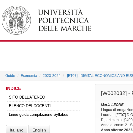
Guide
Economia
2023-2024
[ET07] - DIGITAL ECONOMICS AND BU
INDICE
[W002032] -
SITO DELL'ATENEO
Maria LEONE
ELENCO DEI DOCENTI
Lingua di erogazio
Linee guida compilazione Syllabus
Laurea - [ET07] 
Dipartimento: [040
Anno di corso
: 2 -
Italiano
English
Anno offerta
: 2023