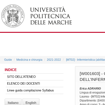
Guide
Medicina e chirurgia
2021-2022
[MT02] - Infermieristica (abilit
INDICE
[W001603] -
SITO DELL'ATENEO
DELL'INFER
ELENCO DEI DOCENTI
Erica ADRARIO
Linee guida compilazione Syllabus
Lingua di erogazio
Laurea - [MT02] Infer
Dipartimento: [0400
Italiano
English
Anno di corso
: 3 - 