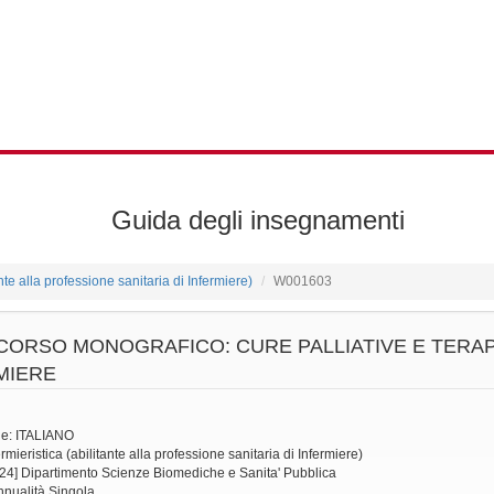
Guida degli insegnamenti
ante alla professione sanitaria di Infermiere)
W001603
CORSO MONOGRAFICO: CURE PALLIATIVE E TERAP
MIERE
ne: ITALIANO
mieristica (abilitante alla professione sanitaria di Infermiere)
24] Dipartimento Scienze Biomediche e Sanita' Pubblica
Annualità Singola