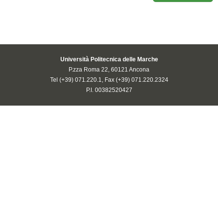
Università Politecnica delle Marche
P.zza Roma 22, 60121 Ancona
Tel (+39) 071.220.1, Fax (+39) 071.220.2324
P.I. 00382520427