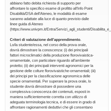
abbiano fatto debita richiesta di supporto per
affrontare lo specifico esame di profitto all’Info Point
Disabilità/DSA dell’Ateneo, le modalità di esame
saranno adattate alla luce di quanto previsto dalle
linee guida di Ateneo
(https://www.univpm.it/Entra/Servizi_agli_studenti/Disabil
Criteri di valutazione dell'apprendimento
.
Lo/la studente/essa, nel corso della prova orale,
dovrà dimostrare la conoscenza: (i) dei principali
fattori microclimatici della produzione florovivaistica-
ornamentale, con particolare riguardo all’ambiente
protetto; (ii) dei principali interventi agronomici per la
gestione delle colture florovivaistiche-ornamentali; (iii)
dei principi per la classificazione agronomica delle
specie ornamentali. Per superare la prova orale, lo
studente dovrà dimostrare di possedere una
complessiva conoscenza dei contenuti, esposti in
maniera sufficientemente corretta con utilizzo di
adeguata terminologia tecnica, e di essere in grado di
affrontare ragionamenti deduttivi che gli consentano