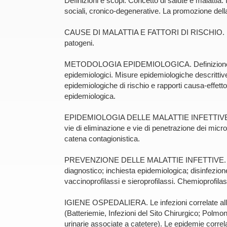
Definizioni e scopi. Concetto di salute e malattia. I 
sociali, cronico-degenerative. La promozione della
CAUSE DI MALATTIA E FATTORI DI RISCHIO. Fattori
patogeni.
METODOLOGIA EPIDEMIOLOGICA. Definizione di ep
epidemiologici. Misure epidemiologiche descrittive:
epidemiologiche di rischio e rapporti causa-effett
epidemiologica.
EPIDEMIOLOGIA DELLE MALATTIE INFETTIVE. Gene
vie di eliminazione e vie di penetrazione dei micro
catena contagionistica.
PREVENZIONE DELLE MALATTIE INFETTIVE. Notifi
diagnostico; inchiesta epidemiologica; disinfezione
vaccinoprofilassi e sieroprofilassi. Chemioprofilas
IGIENE OSPEDALIERA. Le infezioni correlate all’
(Batteriemie, Infezioni del Sito Chirurgico; Polmonit
urinarie associate a catetere). Le epidemie correla