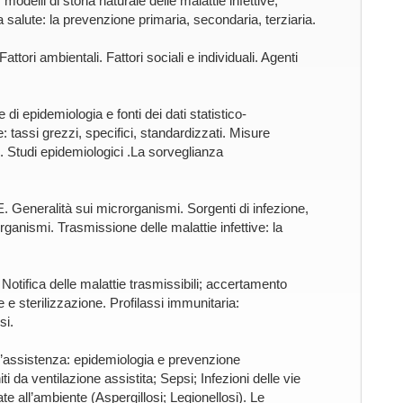
modelli di storia naturale delle malattie infettive,
 salute: la prevenzione primaria, secondaria, terziaria.
 ambientali. Fattori sociali e individuali. Agenti
idemiologia e fonti dei dati statistico-
 tassi grezzi, specifici, standardizzati. Misure
o. Studi epidemiologici .La sorveglianza
ralità sui microrganismi. Sorgenti di infezione,
rganismi. Trasmissione delle malattie infettive: la
ca delle malattie trasmissibili; accertamento
 e sterilizzazione. Profilassi immunitaria:
si.
assistenza: epidemiologia e prevenzione
i da ventilazione assistita; Sepsi; Infezioni delle vie
te all’ambiente (Aspergillosi; Legionellosi). Le