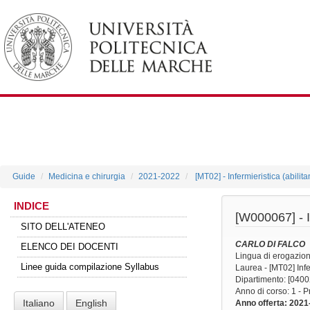
Guide
Medicina e chirurgia
2021-2022
[MT02] - Infermieristica (abilit
INDICE
[W000067] -
SITO DELL'ATENEO
CARLO DI FALCO
ELENCO DEI DOCENTI
Lingua di erogazio
Linee guida compilazione Syllabus
Laurea - [MT02] Infer
Dipartimento: [0400
Anno di corso
: 1 - 
Italiano
English
Anno offerta
: 2021