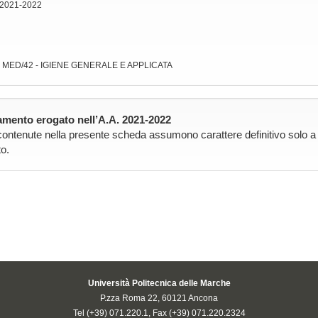
 2021-2022
: MED/42 - IGIENE GENERALE E APPLICATA
mento erogato nell’A.A. 2021-2022
contenute nella presente scheda assumono carattere definitivo solo a pa
o.
Università Politecnica delle Marche
P.zza Roma 22, 60121 Ancona
Tel (+39) 071.220.1, Fax (+39) 071.220.2324