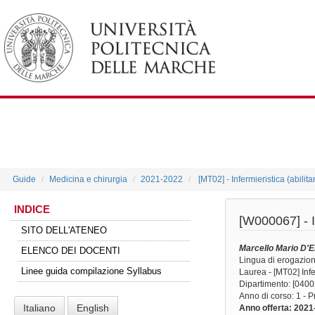
Guide
Medicina e chirurgia
2021-2022
[MT02] - Infermieristica (abilit
INDICE
[W000067] -
SITO DELL'ATENEO
Marcello Mario D'
ELENCO DEI DOCENTI
Lingua di erogazio
Linee guida compilazione Syllabus
Laurea - [MT02] Infer
Dipartimento: [0400
Anno di corso
: 1 - 
Italiano
English
Anno offerta
: 2021