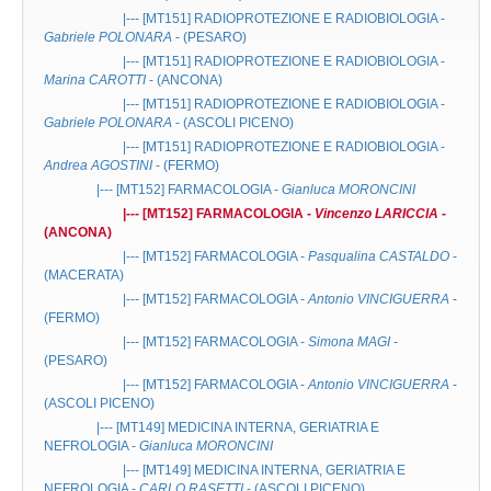
|--- [MT151]
RADIOPROTEZIONE E RADIOBIOLOGIA
-
Gabriele POLONARA
- (PESARO)
|--- [MT151]
RADIOPROTEZIONE E RADIOBIOLOGIA
-
Marina CAROTTI
- (ANCONA)
|--- [MT151]
RADIOPROTEZIONE E RADIOBIOLOGIA
-
Gabriele POLONARA
- (ASCOLI PICENO)
|--- [MT151]
RADIOPROTEZIONE E RADIOBIOLOGIA
-
Andrea AGOSTINI
- (FERMO)
|--- [MT152]
FARMACOLOGIA
-
Gianluca MORONCINI
|--- [MT152]
FARMACOLOGIA
-
Vincenzo LARICCIA
-
(ANCONA)
|--- [MT152]
FARMACOLOGIA
-
Pasqualina CASTALDO
-
(MACERATA)
|--- [MT152]
FARMACOLOGIA
-
Antonio VINCIGUERRA
-
(FERMO)
|--- [MT152]
FARMACOLOGIA
-
Simona MAGI
-
(PESARO)
|--- [MT152]
FARMACOLOGIA
-
Antonio VINCIGUERRA
-
(ASCOLI PICENO)
|--- [MT149]
MEDICINA INTERNA, GERIATRIA E
NEFROLOGIA
-
Gianluca MORONCINI
|--- [MT149]
MEDICINA INTERNA, GERIATRIA E
NEFROLOGIA
-
CARLO RASETTI
- (ASCOLI PICENO)