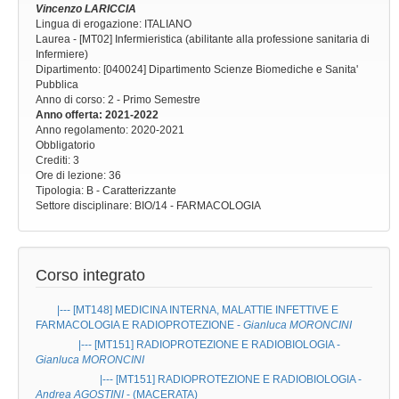
Vincenzo LARICCIA
Lingua di erogazione: ITALIANO
Laurea - [MT02] Infermieristica (abilitante alla professione sanitaria di
Infermiere)
Dipartimento: [040024] Dipartimento Scienze Biomediche e Sanita'
Pubblica
Anno di corso
: 2 - Primo Semestre
Anno offerta
: 2021-2022
Anno regolamento
: 2020-2021
Obbligatorio
Crediti: 3
Ore di lezione
: 36
Tipologia
: B - Caratterizzante
Settore disciplinare
: BIO/14 - FARMACOLOGIA
Corso integrato
|--- [MT148]
MEDICINA INTERNA, MALATTIE INFETTIVE E
FARMACOLOGIA E RADIOPROTEZIONE
-
Gianluca MORONCINI
|--- [MT151]
RADIOPROTEZIONE E RADIOBIOLOGIA
-
Gianluca MORONCINI
|--- [MT151]
RADIOPROTEZIONE E RADIOBIOLOGIA
-
Andrea AGOSTINI
- (MACERATA)