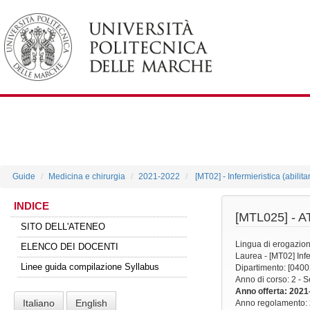
Guide
Medicina e chirurgia
2021-2022
[MT02] - Infermieristica (abilit
INDICE
[MTL025] -
A
SITO DELL'ATENEO
Lingua di erogazio
ELENCO DEI DOCENTI
Laurea - [MT02] Infer
Linee guida compilazione Syllabus
Dipartimento: [0400
Anno di corso
: 2 -
Anno offerta
: 2021
Italiano
English
Anno regolamento
: