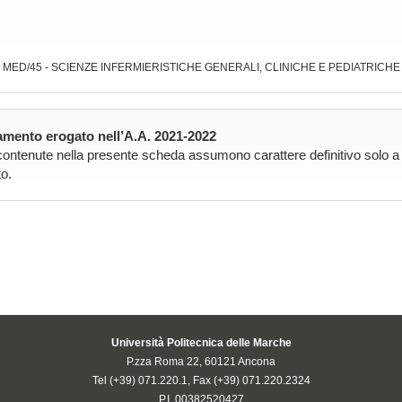
: MED/45 - SCIENZE INFERMIERISTICHE GENERALI, CLINICHE E PEDIATRICHE
mento erogato nell’A.A. 2021-2022
contenute nella presente scheda assumono carattere definitivo solo a pa
o.
Università Politecnica delle Marche
P.zza Roma 22, 60121 Ancona
Tel (+39) 071.220.1, Fax (+39) 071.220.2324
P.I. 00382520427