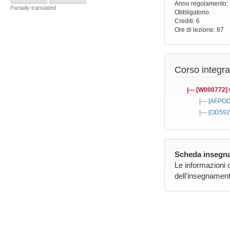
Anno regolamento
:
Partially translated
Obbligatorio
Crediti: 6
Ore di lezione
: 87
Corso integra
|--- [W000772]
|--- [AFPO
|--- [OD59
Scheda insegna
Le informazioni 
dell'insegnament