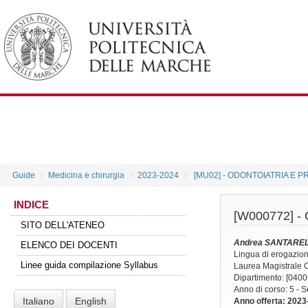
Guide
Medicina e chirurgia
2023-2024
[MU02] - ODONTOIATRIA E 
INDICE
[W000772] -
SITO DELL'ATENEO
Andrea SANTAREL
ELENCO DEI DOCENTI
Lingua di erogazio
Linee guida compilazione Syllabus
Laurea Magistrale
Dipartimento: [0400
Anno di corso
: 5 -
Italiano
English
Anno offerta
: 2023