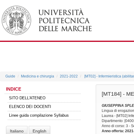
Guide
Medicina e chirurgia
2021-2022
[MT02] - Infermieristica (abilit
INDICE
[MT184] -
ME
SITO DELL'ATENEO
GIUSEPPINA SPLE
ELENCO DEI DOCENTI
Lingua di erogazio
Linee guida compilazione Syllabus
Laurea - [MT02] Infer
Dipartimento: [0400
Anno di corso
: 3 -
Italiano
English
Anno offerta
: 2021