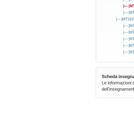
|--- [
|--- [
|--- [MT183
|--- [
|--- [
|--- [
|--- [
|--- [
Scheda insegna
Le informazioni 
dell'insegnament