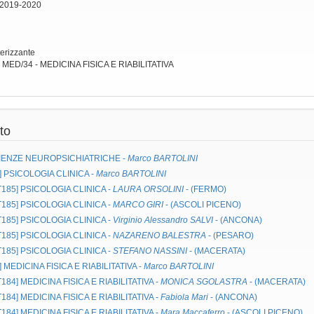
 2019-2020
terizzante
: MED/34 - MEDICINA FISICA E RIABILITATIVA
to
IENZE NEUROPSICHIATRICHE
-
Marco BARTOLINI
]
PSICOLOGIA CLINICA
-
Marco BARTOLINI
MT185]
PSICOLOGIA CLINICA
-
LAURA ORSOLINI
- (FERMO)
MT185]
PSICOLOGIA CLINICA
-
MARCO GIRI
- (ASCOLI PICENO)
MT185]
PSICOLOGIA CLINICA
-
Virginio Alessandro SALVI
- (ANCONA)
MT185]
PSICOLOGIA CLINICA
-
NAZARENO BALESTRA
- (PESARO)
MT185]
PSICOLOGIA CLINICA
-
STEFANO NASSINI
- (MACERATA)
]
MEDICINA FISICA E RIABILITATIVA
-
Marco BARTOLINI
MT184]
MEDICINA FISICA E RIABILITATIVA
-
MONICA SGOLASTRA
- (MACERATA)
MT184]
MEDICINA FISICA E RIABILITATIVA
-
Fabiola Mari
- (ANCONA)
MT184]
MEDICINA FISICA E RIABILITATIVA
-
Mara Maccaferro
- (ASCOLI PICENO)