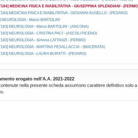
MT184]
MEDICINA FISICA E RIABILITATIVA
-
GIUSEPPINA SPLENDIANI
- (FERMO
MT184]
MEDICINA FISICA E RIABILITATIVA
-
GIOVANNI AUGELLO
- (PESARO)
]
NEUROLOGIA
-
Marco BARTOLINI
MT183]
NEUROLOGIA
-
Marco BARTOLINI
- (ANCONA)
MT183]
NEUROLOGIA
-
CRISTINA PACI
- (ASCOLI PICENO)
MT183]
NEUROLOGIA
-
Simona LATTANZI
- (FERMO)
MT183]
NEUROLOGIA
-
MARTINA PESALLACCIA
- (MACERATA)
MT183]
NEUROLOGIA
-
LAURA BURATTI
- (PESARO)
mento erogato nell’A.A. 2021-2022
contenute nella presente scheda assumono carattere definitivo solo a pa
o.