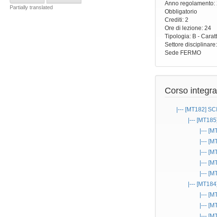
Anno regolamento
:
Partially translated
Obbligatorio
Crediti: 2
Ore di lezione
: 24
Tipologia
: B - Carat
Settore disciplinare
Sede
FERMO
Corso integra
|--- [MT182]
SC
|--- [MT185
|--- [
|--- [
|--- [
|--- [
|--- [
|--- [MT184
|--- [
|--- [
|--- [