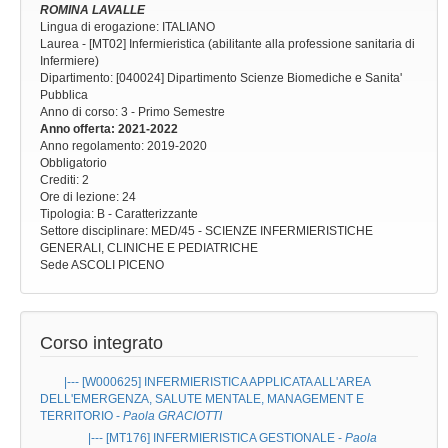
ROMINA LAVALLE
Lingua di erogazione: ITALIANO
Laurea - [MT02] Infermieristica (abilitante alla professione sanitaria di
Infermiere)
Dipartimento: [040024] Dipartimento Scienze Biomediche e Sanita'
Pubblica
Anno di corso
: 3 - Primo Semestre
Anno offerta
: 2021-2022
Anno regolamento
: 2019-2020
Obbligatorio
Crediti: 2
Ore di lezione
: 24
Tipologia
: B - Caratterizzante
Settore disciplinare
: MED/45 - SCIENZE INFERMIERISTICHE
GENERALI, CLINICHE E PEDIATRICHE
Sede
ASCOLI PICENO
Corso integrato
|--- [W000625]
INFERMIERISTICA APPLICATA ALL'AREA
DELL'EMERGENZA, SALUTE MENTALE, MANAGEMENT E
TERRITORIO
-
Paola GRACIOTTI
|--- [MT176]
INFERMIERISTICA GESTIONALE
-
Paola