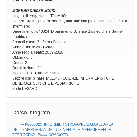
MORENO CAMERUCCIO
Lingua di erogazione: ITALIANO
Laurea - [MT02] Infermieristica (abilitante alla professione sanitaria di
Infermiere)
Dipartimento: [040024] Dipartimento Scienze Biomediche e Sanita'
Pubblica
Anno di corso
: 3 - Primo Semestre
Anno offerta
: 2021-2022
Anno regolamento
: 2019-2020
Obbligatorio
Crediti: 2
Ore di lezione
: 24
Tipologia
: B - Caratterizzante
Settore disciplinare
: MED/45 - SCIENZE INFERMIERISTICHE
GENERALI, CLINICHE E PEDIATRICHE
Sede
PESARO
Corso integrato
|--- [W000625]
INFERMIERISTICA APPLICATA ALL'AREA
DELL'EMERGENZA, SALUTE MENTALE, MANAGEMENT E
TERRITORIO
-
Paola GRACIOTTI